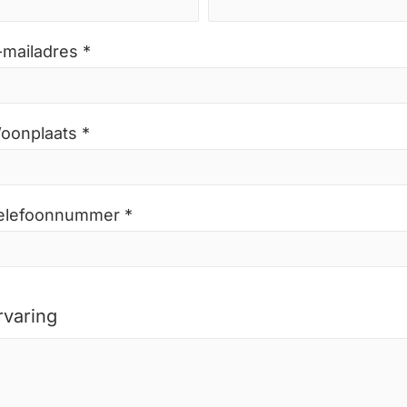
-mailadres *
oonplaats *
elefoonnummer *
rvaring